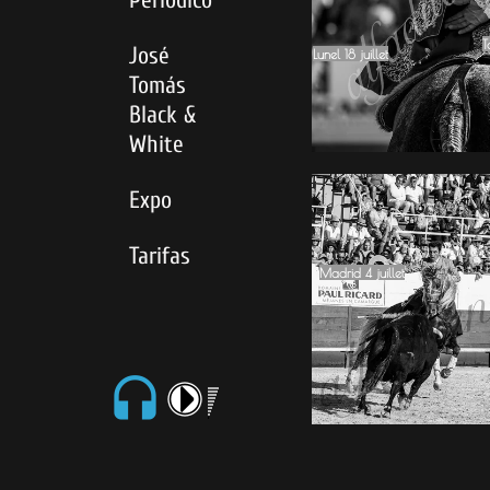
T
José
Lunel 18 juillet
Tomás
Black &
White
Expo
Tarifas
Madrid 4 juillet
headset