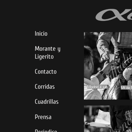
Inicio
Morante y
Ligerito
Contacto
Corridas
Madrid 4 juin
Mt de 
Mt de 
Cuadrillas
Prensa
Periodico