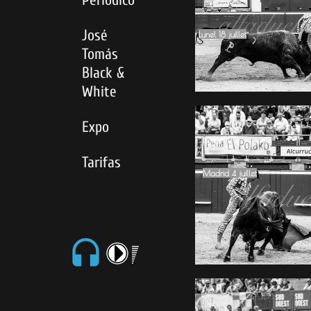
T
José
Lunel 18 juillet
Tomás
Black &
White
Expo
Tarifas
Madrid 4 juillet
headset