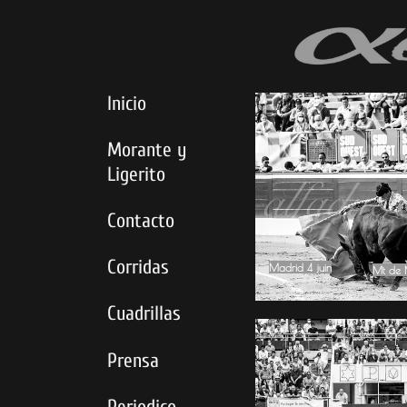
Inicio
Morante y
Ligerito
Contacto
Corridas
Madrid 4 juin
Mt de 
Mt de 
Cuadrillas
Prensa
Periodico