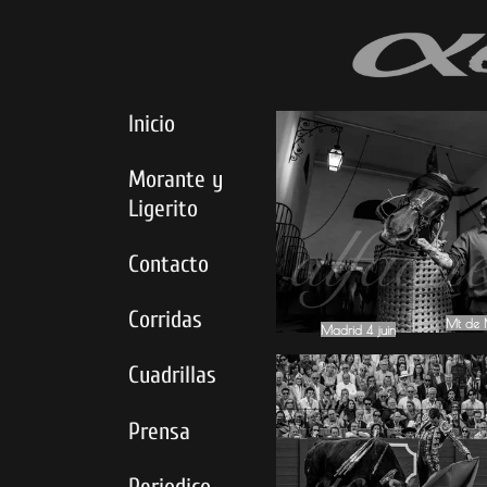
Inicio
Morante y
Ligerito
Contacto
Corridas
Mt de 
Mt de 
Madrid 4 juin
Cuadrillas
Prensa
Periodico