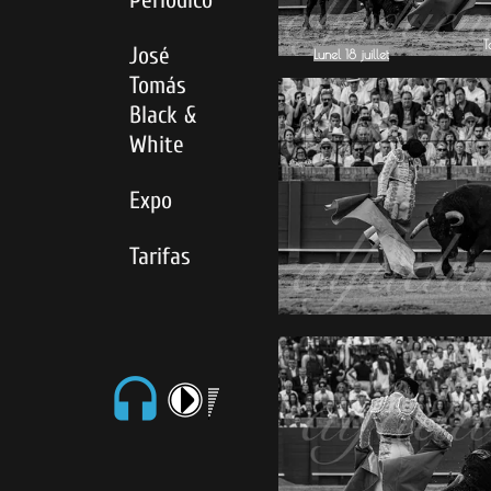
T
José
Lunel 18 juillet
Tomás
Black &
White
Expo
Tarifas
headset