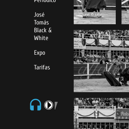
T
José
Lunel 18 juillet
Tomás
Black &
White
Expo
Tarifas
headset