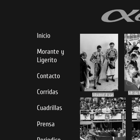
Inicio
Morante y
Ligerito
Contacto
Corridas
Mt de 
Mt de 
Madrid 4 juin
Cuadrillas
Prensa
Periodico