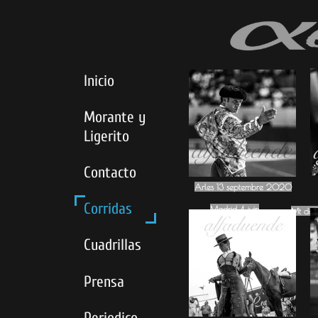
Inicio
Morante y
Ligerito
Contacto
Arles 13 septembre 2020
Corridas
Madrid 4 juin
Mt de 
Mt de 
Cuadrillas
Prensa
Periodico